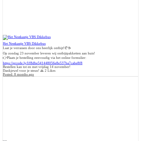
Het Nestkastje VBS Dikkebus
Laat je verrassen door ons heerlijk ontbijt!🥐☕
Op zondag 23 november leveren wij ontbijtpakketten aan huis!
👉Plaats je bestelling eenvoudig via het online formulier:
https://qrcode.ly/l/f8dbe541448056e8e537ba7cabe8f8
Bestellen kan tot en met vrijdag 14 november!
Dankjewel voor je steun! 🙏
2 Likes
Posted:
8 months ago