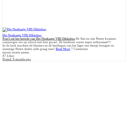
Het Nestkastje VBS Dikkebus
Foto's uit het bericht van Het Nestkastje VBS Dikkebus
De Sint en zijn Pieten kwamen
vanmorgen toe op school met hun gocart. De kinderen waren super enthousiast!!!
In de kerk mochten de kleuters en de leerlingen van het lager een dansje brengen en
sommige Pieten deden zelfs graag mee!
Read More
7 Comments
mooie zwarte pieten
47 Likes
Posted:
8 months ago