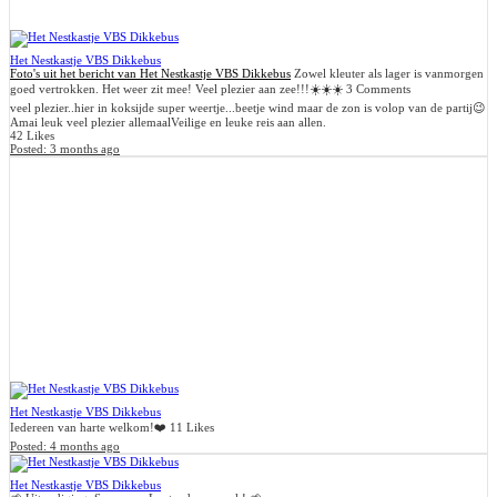
Het Nestkastje VBS Dikkebus
Foto's uit het bericht van Het Nestkastje VBS Dikkebus
Zowel kleuter als lager is vanmorgen
goed vertrokken. Het weer zit mee! Veel plezier aan zee!!!☀️☀️☀️
3 Comments
veel plezier..hier in koksijde super weertje...beetje wind maar de zon is volop van de partij😉
Amai leuk veel plezier allemaal
Veilige en leuke reis aan allen.
42 Likes
Posted:
3 months ago
Het Nestkastje VBS Dikkebus
Iedereen van harte welkom!❤️
11 Likes
Posted:
4 months ago
Het Nestkastje VBS Dikkebus