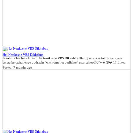
Het Nestkastje VBS Dikkebus
Foto's uit het bericht van Het Nestkastje VBS Dikkebus
Hierbij nog wat foto’s van onze
eerste kerstchallenge opdracht ‘wie komt het verlichtst’ naar school!💡🔦🎄🤶❤️
17 Likes
Posted:
7 months ago