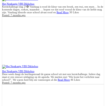
Het Nestkastje VBS Dikkebus
Kerstchallenge-dag 2!🔴 Vandaag is rood de kleur van een broek, een trui, een muts… In de
komende dagen, weken, maanden … hopen we dat rood vooral de kleur van de liefde mag
zijn. Vandaag kleurde onze school alvast rood en
Read More
30 Likes
Posted:
7 months ago
Het Nestkastje VBS Dikkebus
Deze week daagt de leerlingenraad de ganse school uit met een kerstchallenge. Iedere dag
staat er een nieuwe uitdaging op de agenda. We startten met ‘Wie komt het verlichtst naar
school?’. We waren heel blij om vanmorgen al die
Read More
46 Likes
Posted:
7 months ago