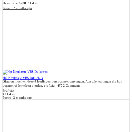
Delen is lief!🙏❤️
7 Likes
Posted:
2 months ago
Het Nestkastje VBS Dikkebus
Gisteren mochten deze 4 leerlingen hun vormsel ontvangen. Aan alle leerlingen die hun
vormsel of lentefeest vierden, proficiat! 🕯️😇
2 Comments
Proficiat
41 Likes
Posted:
2 months ago