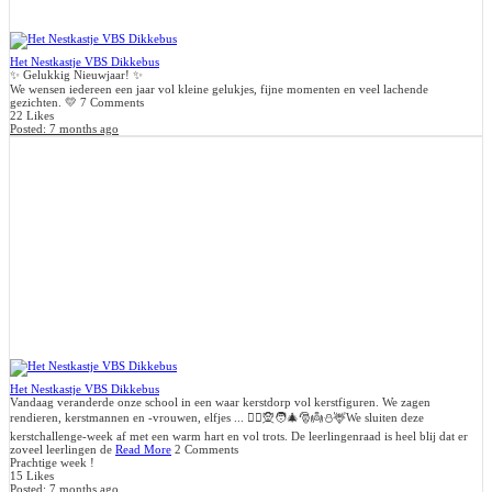
Het Nestkastje VBS Dikkebus
✨ Gelukkig Nieuwjaar! ✨
We wensen iedereen een jaar vol kleine gelukjes, fijne momenten en veel lachende
gezichten. 💛
7 Comments
22 Likes
Posted:
7 months ago
Het Nestkastje VBS Dikkebus
Vandaag veranderde onze school in een waar kerstdorp vol kerstfiguren. We zagen
rendieren, kerstmannen en -vrouwen, elfjes ... 🧝‍♀️🧝🧑‍🎄🎅👼⛄️🦌We sluiten deze
kerstchallenge-week af met een warm hart en vol trots. De leerlingenraad is heel blij dat er
zoveel leerlingen de
Read More
2 Comments
Prachtige week !
15 Likes
Posted:
7 months ago