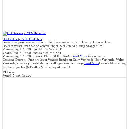
Het Nestkastje VBS Dikkebus
Wegens het grote succes van ons schoolfeest treden we drie keer op ipv twee keer.
Daarom verschuiven we de voorstellingen naar een half uurtje vroeger‼️‼️‼️
Voorstelling 1: 13.30u ipv 14.00u VOLZET
Voorstelling 2: 15.00u ipv 15.30u VOLZET
Voorstelling 3: 16.30u KAARTEN BESCHIKBAAR
Read More
4 Comments
Christine Decrock; Francky Joye; Vanessa Ramboer; Davy Verwarde; Eric Verwarde; Walter
Verwarde; noteren jullie dat de voorstellingen een half uurtje
Read More
Eveline Monkerhey,
had het al gezien 👍.
Eveline Monkerhey ok merci!
19 Likes
Posted:
5 months ago