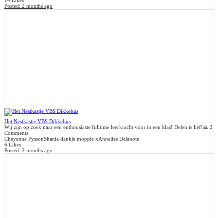
14 Likes
Posted:
2 months ago
Het Nestkastje VBS Dikkebus
Wij zijn op zoek naar een enthousiaste fulltime leerkracht voor in een klas! Delen is lief!🙏
2
Comments
Cheyenne Pysson
Shania dankje moppie x
Annelies Delanote
6 Likes
Posted:
2 months ago